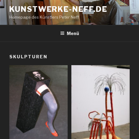
Zum
KUNSTWERKE-NEFF.DE
Inhalt
Homepage des Künstlers Peter Neff
springen
Menü
SKULPTUREN